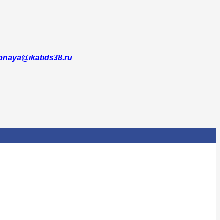
bnaya@ikatids38.r
u