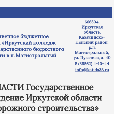
666504,
Иркутская
область,
венное бюджетное
Казачинско-
и «Иркутский колледж
Ленский район,
р.п.
дарственного бюджетного
Магистральный,
и в п. Магистральный
ул. Пугачева, д. 40
8 (39562) 4-10-44
info@ikatids38.ru
ТИ Государственное
дение Иркутской области
орожного строительства»