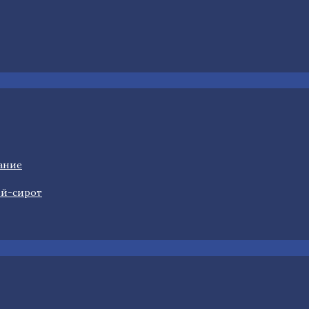
ание
ей-сирот