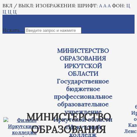
ВКЛ / ВЫКЛ:
ИЗОБРАЖЕНИЯ:
ШРИФТ:
A
A
A
ФОН:
Ц
Ц
Ц
Ц
Для слабовидящих
Авторизация
Электронный
журнал
Искать...
МИНИСТЕРСТВО
ОБРАЗОВАНИЯ
ИРКУТСКОЙ
ОБЛАСТИ
Государственное
бюджетное
профессиональное
образовательное
учреждение
Ир
МИНИСТЕРСТВО
Иркутской области
о
Каз
ОБРАЗОВАНИЯ
«Иркутский
Ленс
колледж