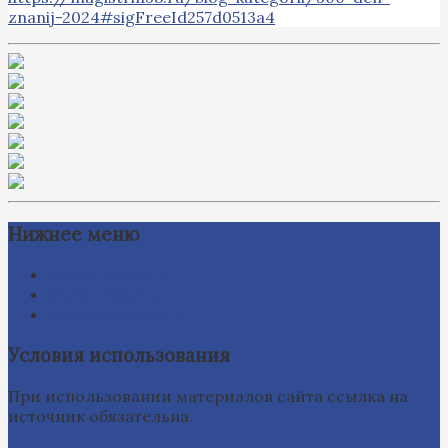
znanij-2024#sigFreeId257d0513a4
Нижнее меню
Схема проезда
Время работы
Ссылки на сайты
Условия использования
При использовании материалов сайта ссылка на
источник обязательна.